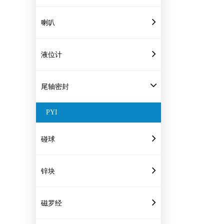
喇叭
液位计
尾轴密封
PYI
碰球
锌块
磁罗经