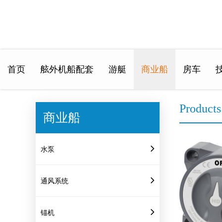
首页
舷外机船配套
游艇
商业船
房车
Home
>
Products
Products
商业船
水泵
通风系统
锚机