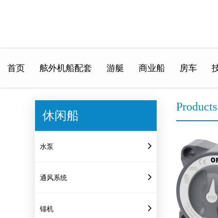
首页
舷外机船配套
游艇
商业船
房车
Home
>
Products
Products
休闲船
水泵
通风系统
锚机