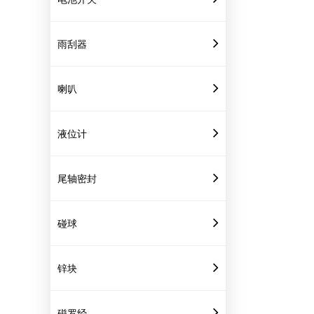
雨刮器
喇叭
液位计
尾轴密封
碰球
锌块
磁罗经