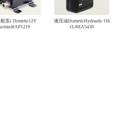
泵( Dometic12V
液压油DometicHydraulic Oil
cu/min)#AP1219
1L#HA5430